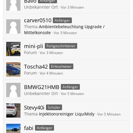
Bavo
Anfänger
Unbekannter Ort
Vor 3 Minuten
carver0510
Anfänger
Thema
Ambientebeleuchtung Upgrade /
Mittelkonsole
Vor 3 Minuten
mini-pli
Fortgeschrittener
Forum
Vor 3 Minuten
Toscha42
Erleuchteter
Forum
Vor 4 Minuten
BMWG21HMB
Anfänger
Unbekannter Ort
Vor 5 Minuten
Stevy40i
Schüler
Thema
Injektionsreiniger LiquiMoly
Vor 5 Minuten
fabi
Anfänger