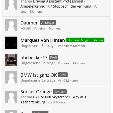
Thema
Driving Assistant Professional -
Ampelerkennung / Stoppschilderkennung
Vor
einem Moment
Daumen
Anfänger
Forum
Vor einem Moment
Marques von Hinten
Dunning-Kruger in Action
Ungelesene Beiträge
Vor einem Moment
phchecker17
Profi
Ungelesene Beiträge
Vor einem Moment
BMW ist ganz OK
Profi
Ungelesene Beiträge
Vor 2 Minuten
Sunset Orange
Schüler
Thema
G21 M340i Skyscraper Grey aus
Aschaffenburg
Vor 3 Minuten