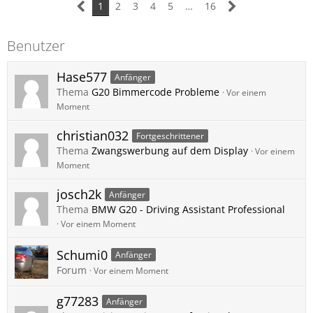
1
2
3
4
5
…
16
Benutzer
Hase577
Anfänger
Thema
G20 Bimmercode Probleme
Vor einem
Moment
christian032
Fortgeschrittener
Thema
Zwangswerbung auf dem Display
Vor einem
Moment
josch2k
Anfänger
Thema
BMW G20 - Driving Assistant Professional
Vor einem Moment
Schumi0
Anfänger
Forum
Vor einem Moment
g77283
Anfänger