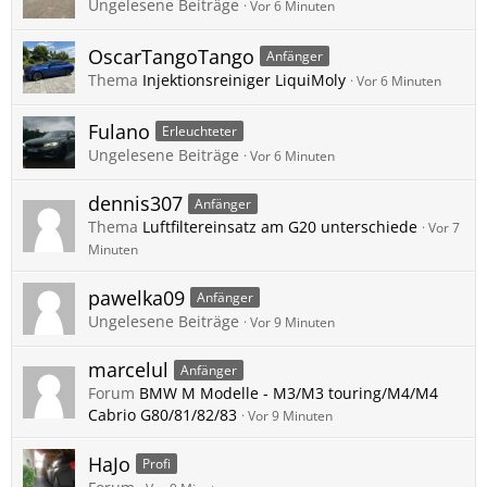
Ungelesene Beiträge
Vor 6 Minuten
OscarTangoTango
Anfänger
Thema
Injektionsreiniger LiquiMoly
Vor 6 Minuten
Fulano
Erleuchteter
Ungelesene Beiträge
Vor 6 Minuten
dennis307
Anfänger
Thema
Luftfiltereinsatz am G20 unterschiede
Vor 7
Minuten
pawelka09
Anfänger
Ungelesene Beiträge
Vor 9 Minuten
marcelul
Anfänger
Forum
BMW M Modelle - M3/M3 touring/M4/M4
Cabrio G80/81/82/83
Vor 9 Minuten
HaJo
Profi