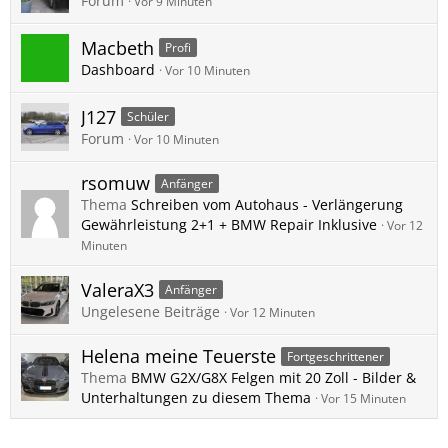
Forum
Vor 9 Minuten
Macbeth
Profi
Dashboard
Vor 10 Minuten
J127
Schüler
Forum
Vor 10 Minuten
rsomuw
Anfänger
Thema
Schreiben vom Autohaus - Verlängerung
Gewährleistung 2+1 + BMW Repair Inklusive
Vor 12
Minuten
ValeraX3
Anfänger
Ungelesene Beiträge
Vor 12 Minuten
Helena meine Teuerste
Fortgeschrittener
Thema
BMW G2X/G8X Felgen mit 20 Zoll - Bilder &
Unterhaltungen zu diesem Thema
Vor 15 Minuten