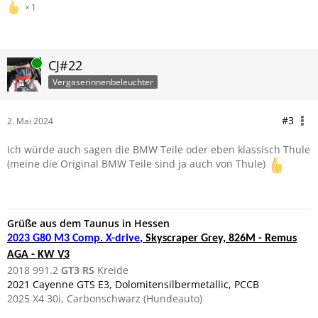
1
Online
CJ#22
Vergaserinnenbeleuchter
#3
2. Mai 2024
Ich würde auch sagen die BMW Teile oder eben klassisch Thule
(meine die Original BMW Teile sind ja auch von Thule)
Grüße aus dem Taunus in Hessen
2023 G80 M3 Comp. X-drive
, Skyscraper Grey, 826M - Remus
AGA - KW V3
2018 991.2
GT3 RS
Kreide
2021 Cayenne GTS E3, Dolomitensilbermetallic, PCCB
2025 X4 30i, Carbonschwarz (Hundeauto)