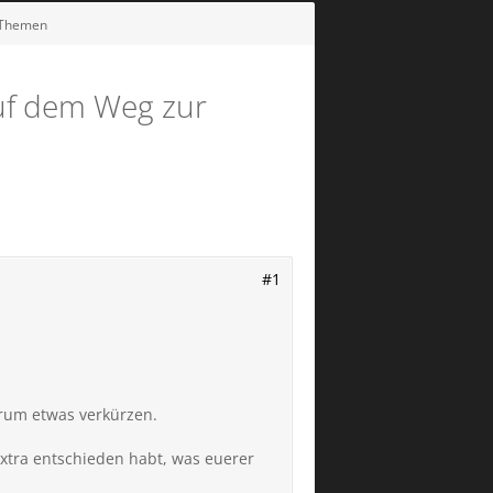
 Themen
Auf dem Weg zur
#1
orum etwas verkürzen.
Extra entschieden habt, was euerer