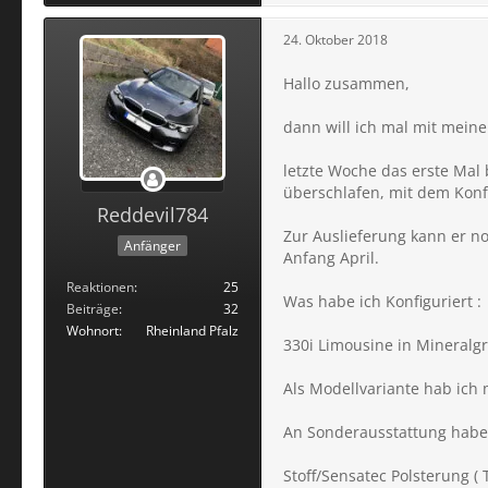
24. Oktober 2018
Hallo zusammen,
dann will ich mal mit mein
letzte Woche das erste Ma
überschlafen, mit dem Konfi
Reddevil784
Zur Auslieferung kann er no
Anfänger
Anfang April.
Reaktionen
25
Was habe ich Konfiguriert :
Beiträge
32
Wohnort
Rheinland Pfalz
330i Limousine in Mineralgr
Als Modellvariante hab ich
An Sonderausstattung habe 
Stoff/Sensatec Polsterung ( T