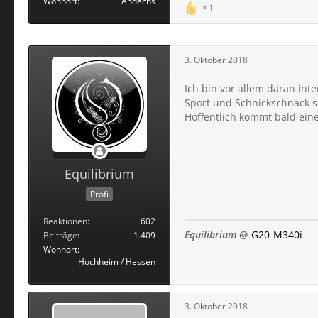
Wohnort
Andechs
1
3. Oktober 2018
Ich bin vor allem daran inte
Sport und Schnickschnack s
Hoffentlich kommt bald eine 
Equilibrium
Profi
Reaktionen
602
Equilibrium
@
G20-M340i
Beiträge
1.409
Wohnort
Hochheim / Hessen
3. Oktober 2018