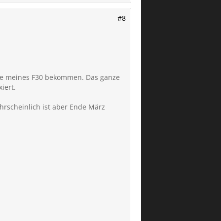
#8
hme meines F30 bekommen. Das ganze
iert.
ahrscheinlich ist aber Ende März