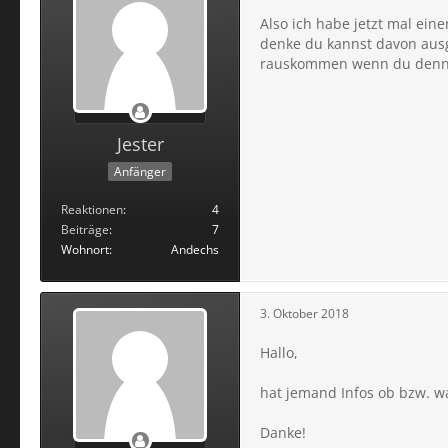
Also ich habe jetzt mal ein
denke du kannst davon ausg
rauskommen wenn du denn w
Jester
Anfänger
Reaktionen
4
Beiträge
7
Wohnort
Andechs
3. Oktober 2018
Hallo,
hat jemand Infos ob bzw. wan
Danke!