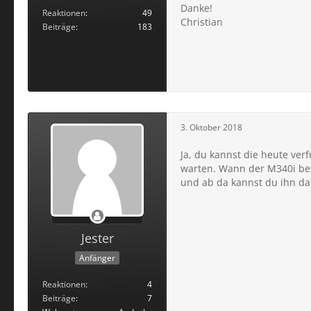
Danke!
Reaktionen
49
Christian
Beiträge
183
3. Oktober 2018
Ja, du kannst die heute ver
warten. Wann der M340i bes
und ab da kannst du ihn da
Jester
Anfänger
Reaktionen
4
Beiträge
7