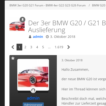
BMW 3er G20 G21 Forum - BMW 4er G22 G23 G26 Forum
BMW G20 
Der 3er BMW G20 / G21 Bes
Auslieferung
admin
3. Oktober 2018
1
2
3
4
5
…
1.619
3. Oktober 2018
Hallo Zusammen,
der neue BMW G20 ist vorges
Hier im Thread können sich
admin
Beschreibt doch mal, welche
Händler zur Lieferzeit gesag
Administrator