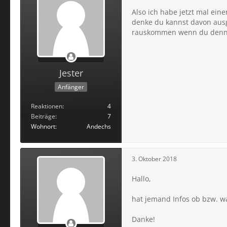
Also ich habe jetzt mal ein
denke du kannst davon ausg
rauskommen wenn du denn w
Jester
Anfänger
Reaktionen
4
Beiträge
7
Wohnort
Andechs
3. Oktober 2018
Hallo,
hat jemand Infos ob bzw. wan
Danke!