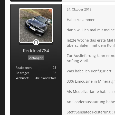
24. Oktober 2018
Hallo zusammen,
dann will ich mal mit mein
letzte Woche das erste Ma
überschlafen, mit dem Konfi
Reddevil784
Zur Auslieferung kann er no
Anfänger
Anfang April.
Reaktionen
25
Was habe ich Konfiguriert :
Beiträge
32
Wohnort
Rheinland Pfalz
330i Limousine in Mineralgr
Als Modellvariante hab ich
An Sonderausstattung habe 
Stoff/Sensatec Polsterung ( T