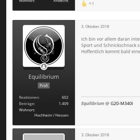
Wohnort
Andechs
1
3. Oktober 2018
Ich bin vor allem daran inte
Sport und Schnickschnack s
Hoffentlich kommt bald eine 
Equilibrium
Profi
Reaktionen
602
Equilibrium
@
G20-M340i
Beiträge
1.409
Wohnort
Hochheim / Hessen
3. Oktober 2018