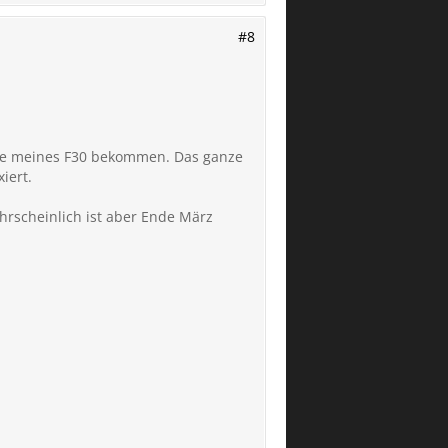
#8
hme meines F30 bekommen. Das ganze
iert.
ahrscheinlich ist aber Ende März