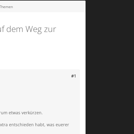
 Themen
Auf dem Weg zur
#1
orum etwas verkürzen.
Extra entschieden habt, was euerer