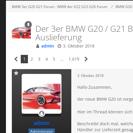
BMW 3er G20 G21 Forum - BMW 4er G22 G23 G26 Forum
BMW G20 
Der 3er BMW G20 / G21 Bes
Auslieferung
admin
3. Oktober 2018
1
2
3
4
5
…
1.619
3. Oktober 2018
Hallo Zusammen,
der neue BMW G20 ist vorges
Hier im Thread können sich
admin
Beschreibt doch mal, welche
Händler zur Lieferzeit gesag
Administrator