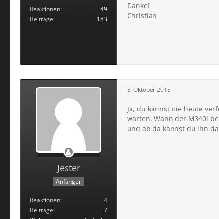
Danke!
Reaktionen
49
Christian
Beiträge
183
3. Oktober 2018
Ja, du kannst die heute ver
warten. Wann der M340i bes
und ab da kannst du ihn da
Jester
Anfänger
Reaktionen
4
Beiträge
7