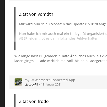
Zitat von vomdth
Mir wird nun seit 3 Monaten das Update 07/2020 angebo
Nun habe ich mir auch mal ein Ladegerät organisiert un
ABER leider gibt es dann folgendes Fehlverhalten.
Es kommt erst die Meldung, dass das iDrive System h
möglich. Das upgrade wird ihnen in kürze erneut zur I
Habe es drei mal versucht, bricht jedes mal mit der g
Wie lange hast Du geladen ? Hatte Ähnliches auch, als die
laden ging's ... Lade wirklich mal voll, bis dein Ladegerät d
Leider kann ich das Ladegerät auch nicht dran lassen,
gefahren und dann wieder abgestellt habe...
Hat da jemand einen Rat?
myBMW ersetzt Connected App
cjacoby78
18. Januar 2021
Zitat von frodo