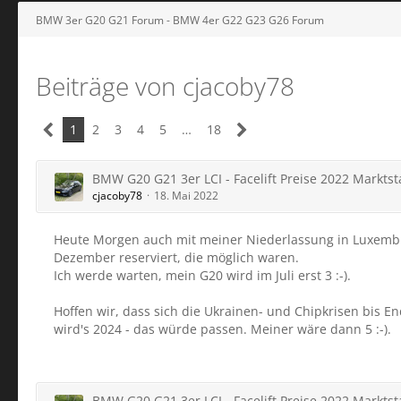
BMW 3er G20 G21 Forum - BMW 4er G22 G23 G26 Forum
Beiträge von cjacoby78
1
2
3
4
5
…
18
BMW G20 G21 3er LCI - Facelift Preise 2022 Marktsta
cjacoby78
18. Mai 2022
Heute Morgen auch mit meiner Niederlassung in Luxemburg te
Dezember reserviert, die möglich waren.
Ich werde warten, mein G20 wird im Juli erst 3 :-).
Hoffen wir, dass sich die Ukrainen- und Chipkrisen bis E
wird's 2024 - das würde passen. Meiner wäre dann 5 :-).
BMW G20 G21 3er LCI - Facelift Preise 2022 Marktsta