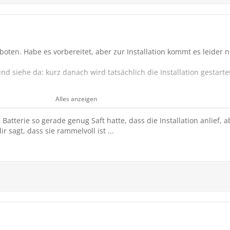
ten. Habe es vorbereitet, aber zur Installation kommt es leider n
d siehe da: kurz danach wird tatsächlich die Installation gestarte
eruntergefahren wird. Im Anschluss kommt dann die Meldung: „Upg
Alles anzeigen
nstallation angeboten.“
leichen Meldung ab.
 Batterie so gerade genug Saft hatte, dass die Installation anlief,
ir sagt, dass sie rammelvoll ist ...
 die Installationsoption kommt immer erst, sobald ich den Wagen g