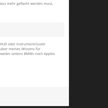
dass mehr geflasht werden muss,
n HUD oder Instrumentcluster
t aber meines Wissens für
ist weder seitens BMWs noch Apples