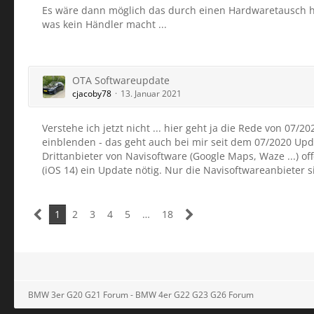
Es wäre dann möglich das durch einen Hardwaretausch h
was kein Händler macht ...
OTA Softwareupdate
cjacoby78
13. Januar 2021
Verstehe ich jetzt nicht ... hier geht ja die Rede von 07
einblenden - das geht auch bei mir seit dem 07/2020 Upda
Drittanbieter von Navisoftware (Google Maps, Waze ...) o
(iOS 14) ein Update nötig. Nur die Navisoftwareanbieter si
1
2
3
4
5
…
18
BMW 3er G20 G21 Forum - BMW 4er G22 G23 G26 Forum