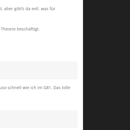
 aber gibt’s da evtl. was für
Theorie beschäftigt.
so schnell wie ich im G81. Das tolle