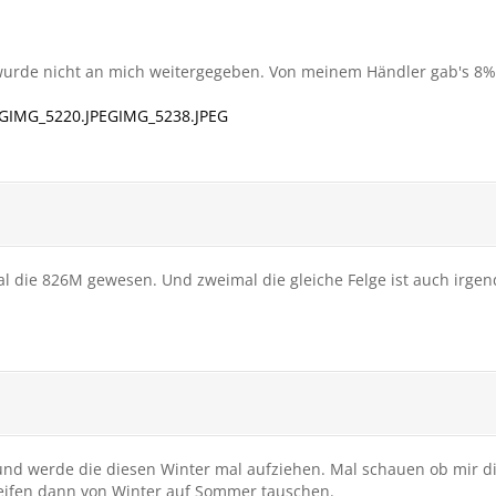
urde nicht an mich weitergegeben. Von meinem Händler gab's 8% R
EG
IMG_5220.JPEG
IMG_5238.JPEG
al die 826M gewesen. Und zweimal die gleiche Felge ist auch irge
und werde die diesen Winter mal aufziehen. Mal schauen ob mir 
Reifen dann von Winter auf Sommer tauschen.