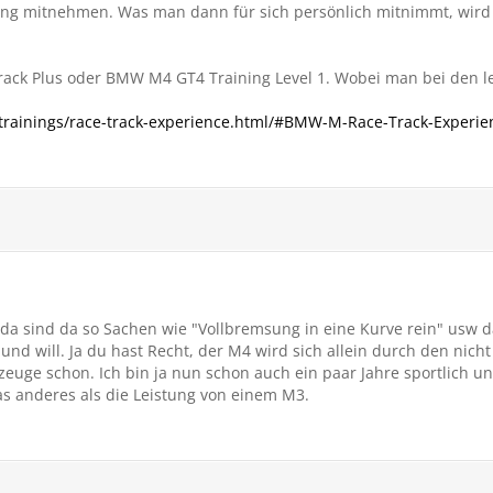
ung mitnehmen. Was man dann für sich persönlich mitnimmt, wird
rack Plus oder BMW M4 GT4 Training Level 1. Wobei man bei den l
trainings/race-track-experience.html/#BMW-M-Race-Track-Experie
da sind da so Sachen wie "Vollbremsung in eine Kurve rein" usw d
 und will. Ja du hast Recht, der M4 wird sich allein durch den nic
rzeuge schon. Ich bin ja nun schon auch ein paar Jahre sportlich 
s anderes als die Leistung von einem M3.