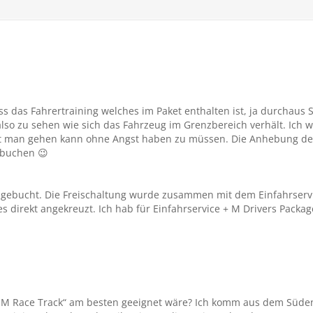
ss das Fahrertraining welches im Paket enthalten ist, ja durchaus 
lso zu sehen wie sich das Fahrzeug im Grenzbereich verhält. Ich wi
t man gehen kann ohne Angst haben zu müssen. Die Anhebung der
u buchen
😉
h gebucht. Die Freischaltung wurde zusammen mit dem Einfahrserv
h es direkt angekreuzt. Ich hab für Einfahrservice + M Drivers Pack
M Race Track“ am besten geeignet wäre? Ich komm aus dem Süden