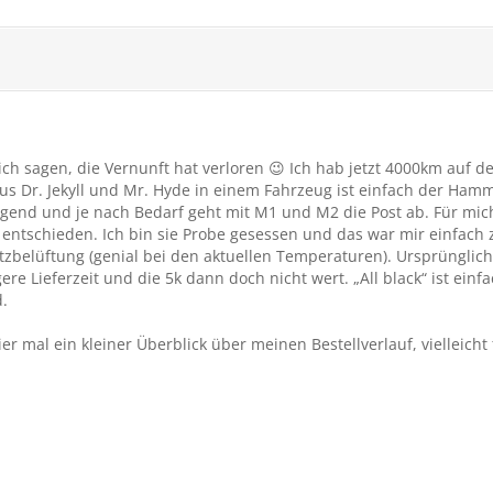
 ich sagen, die Vernunft hat verloren 😉 Ich hab jetzt 4000km auf 
 aus Dr. Jekyll und Mr. Hyde in einem Fahrzeug ist einfach der H
end und je nach Bedarf geht mit M1 und M2 die Post ab. Für mich 
ntschieden. Ich bin sie Probe gesessen und das war mir einfach 
zbelüftung (genial bei den aktuellen Temperaturen). Ursprünglich w
re Lieferzeit und die 5k dann doch nicht wert. „All black“ ist einfa
d.
mal ein kleiner Überblick über meinen Bestellverlauf, vielleicht 