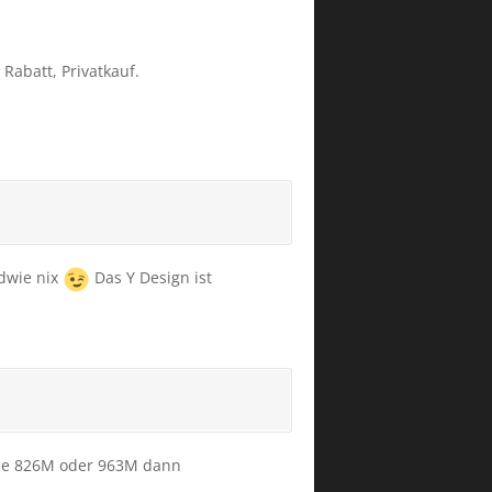
abatt, Privatkauf.
ndwie nix
Das Y Design ist
die 826M oder 963M dann