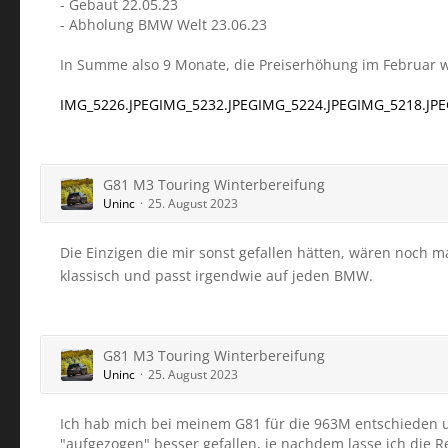
- Gebaut 22.05.23
- Abholung BMW Welt 23.06.23
In Summe also 9 Monate, die Preiserhöhung im Februar w
IMG_5226.JPEG
IMG_5232.JPEG
IMG_5224.JPEG
IMG_5218.JP
G81 M3 Touring Winterbereifung
Uninc
25. August 2023
Die Einzigen die mir sonst gefallen hätten, wären noch m
klassisch und passt irgendwie auf jeden BMW.
G81 M3 Touring Winterbereifung
Uninc
25. August 2023
Ich hab mich bei meinem G81 für die 963M entschieden 
"aufgezogen" besser gefallen, je nachdem lasse ich die 