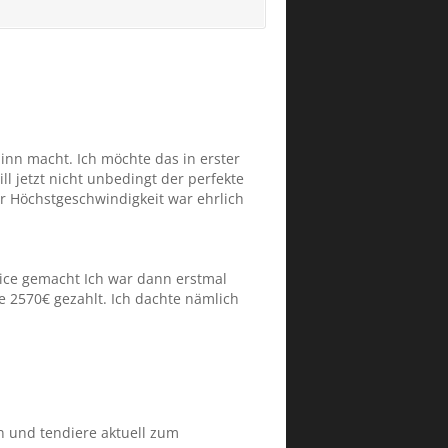
Sinn macht. Ich möchte das in erster
ll jetzt nicht unbedingt der perfekte
 Höchstgeschwindigkeit war ehrlich
ice gemacht Ich war dann erstmal
age 2570€ gezahlt. Ich dachte nämlich
 und tendiere aktuell zum