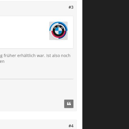
#3
rüher erhältlich war. Ist also noch
den
#4