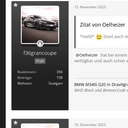
15. November 2023
Zitat von Oelheizer
*meld*
(hast auch e
f36grancoupe
Oelheizer
hat bei einem 
verfügbar und auch schon ab
Profi
Reaktionen
356
Beiträge
738
Wohnort
Stuttgart
BMW M340i G20 in Dravitgr
MHD Black und BimmerCode v
10. Dezember 2023