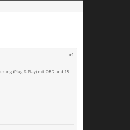
#1
erung (Plug & Play) mit OBD und 15-