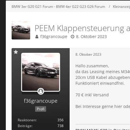
BMW 3er G20 G21 Forum - BMW 4er G22 G23 G26 Forum
Kleinanze
PEEM Klappensteuerung 
f36grancoupe
8. Oktober 2023
8. Oktober 2023
Hallo zusammen,
da das Leasing meines M340
20cm USB Kabel abzugeben
Funktioniert einwandfrei.
70 € inkl Versand
f36grancoupe
Bei Interesse gerne hier od
Profi
Reaktionen
356
Beiträge
738