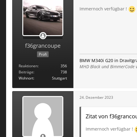
Immernoch verfügbar !
f36grancoupe
Profi
BMW M340i G20 in Dravitgr
Reaktionen
356
MHD Black und BimmerCode v
Beiträge
738
Wohnort
Stuttgart
24. Dezember 2023
Zitat von f36granco
Immernoch verfügbar !