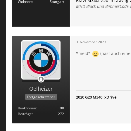
BMW M340i G20 in Dravitgr
Wohnort
Stuttgart
MHD Black und BimmerCode v
3. November 2023
*meld*
(hast auch eine
Oelheizer
Fortgeschrittener
2020 G20 M340i xDrive
Reaktionen
190
Beiträge
272