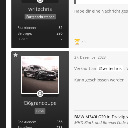
writechris
Habe dir eine Nachricht gesc
Fortgeschrittener
Reaktionen
85
Beiträge
296
Bilder
2
1
27. Dezember 2023
Verkauft an
writechris
. 
Kann geschlossen werden
f36grancoupe
Profi
BMW M340i G20 in Dravitgr
Reaktionen
356
MHD Black und BimmerCode v
Beiträge
738