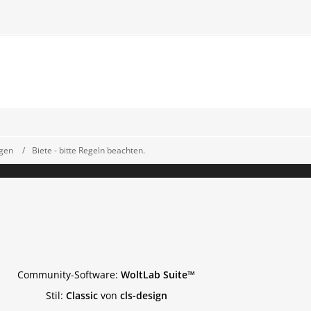
igen
Biete - bitte Regeln beachten.
Community-Software:
WoltLab Suite™
Stil:
Classic
von
cls-design