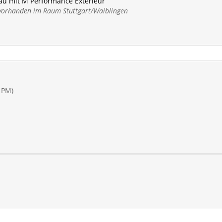
au mit M Performance Exterieur
orhanden im Raum Stuttgart/Waiblingen
 PM)