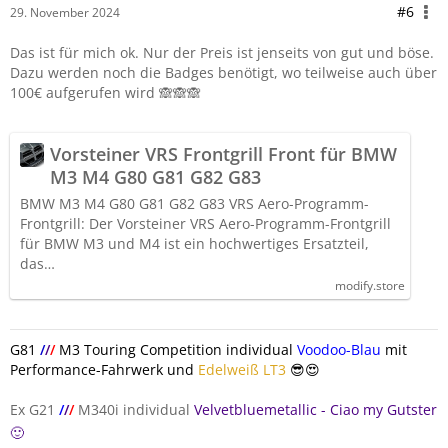
#6
29. November 2024
Das ist für mich ok. Nur der Preis ist jenseits von gut und böse.
Dazu werden noch die Badges benötigt, wo teilweise auch über
100€ aufgerufen wird 🙈🙈🙈
Vorsteiner VRS Frontgrill Front für BMW
M3 M4 G80 G81 G82 G83
BMW M3 M4 G80 G81 G82 G83 VRS Aero-Programm-
Frontgrill: Der Vorsteiner VRS Aero-Programm-Frontgrill
für BMW M3 und M4 ist ein hochwertiges Ersatzteil,
das…
modify.store
G81
/
/
/
M3 Touring Competition individual
Voodoo-Blau
mit
Performance-Fahrwerk und
Edelweiß LT3
😎😍
Ex G21
/
/
/
M340i individual
Velvetbluemetallic - Ciao my Gutster
🙂