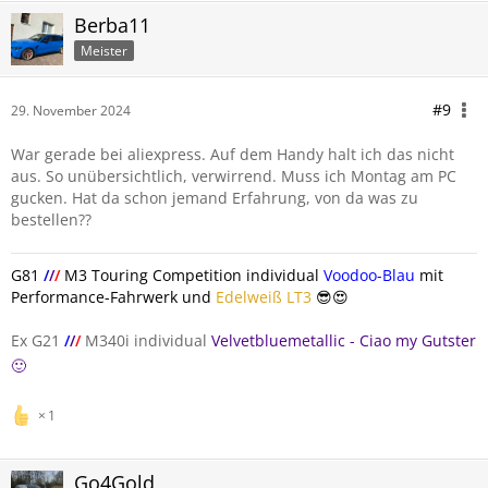
Berba11
Meister
#9
29. November 2024
War gerade bei aliexpress. Auf dem Handy halt ich das nicht
aus. So unübersichtlich, verwirrend. Muss ich Montag am PC
gucken. Hat da schon jemand Erfahrung, von da was zu
bestellen??
G81
/
/
/
M3 Touring Competition individual
Voodoo-Blau
mit
Performance-Fahrwerk und
Edelweiß LT3
😎😍
Ex G21
/
/
/
M340i individual
Velvetbluemetallic - Ciao my Gutster
🙂
1
Go4Gold