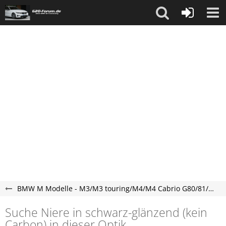
BMW M Modelle - M3/M3 touring/M4/M4 Cabrio G80/81/82/83
Suche Niere in schwarz-glänzend (kein
Carbon) in dieser Optik