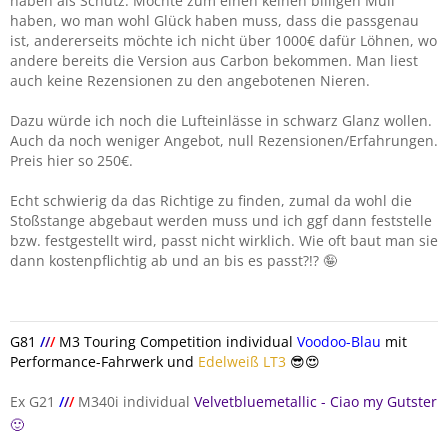
haben als Schutz. Möchte zum einen keinen billigen Müll
haben, wo man wohl Glück haben muss, dass die passgenau
ist, andererseits möchte ich nicht über 1000€ dafür Löhnen, wo
andere bereits die Version aus Carbon bekommen. Man liest
auch keine Rezensionen zu den angebotenen Nieren.
Dazu würde ich noch die Lufteinlässe in schwarz Glanz wollen.
Auch da noch weniger Angebot, null Rezensionen/Erfahrungen.
Preis hier so 250€.
Echt schwierig da das Richtige zu finden, zumal da wohl die
Stoßstange abgebaut werden muss und ich ggf dann feststelle
bzw. festgestellt wird, passt nicht wirklich. Wie oft baut man sie
dann kostenpflichtig ab und an bis es passt?!? 🤪
G81
/
/
/
M3 Touring Competition individual
Voodoo-Blau
mit
Performance-Fahrwerk und
Edelweiß LT3
😎😍
Ex G21
/
/
/
M340i individual
Velvetbluemetallic - Ciao my Gutster
🙂