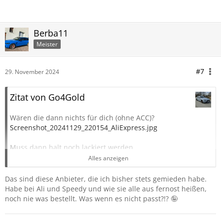
Berba11
Meister
#7
29. November 2024
Zitat von Go4Gold
Wären die dann nichts für dich (ohne ACC)?
Screenshot_20241129_220154_AliExpress.jpg
Muss dann halt noch lackiert werden.
Alles anzeigen
Und die Lufteinlässe gibt's für um die 70 Euro bereits in
schwarz glänzend. Allerdings weiß ich bei beiden
Das sind diese Anbieter, die ich bisher stets gemieden habe.
Angeboten nicht, wie es mit der Passgenauigkeit aussieht...
Habe bei Ali und Speedy und wie sie alle aus fernost heißen,
noch nie was bestellt. Was wenn es nicht passt?!? 🤪