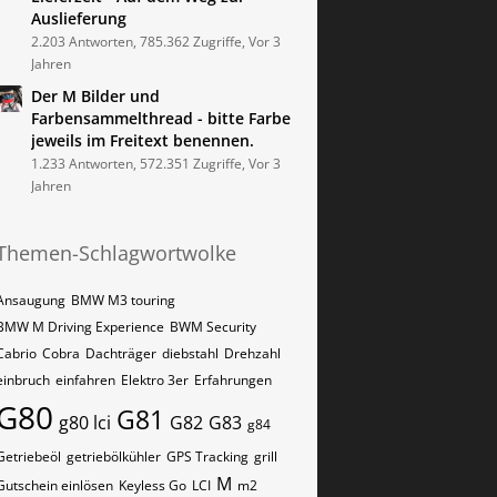
Auslieferung
2.203 Antworten, 785.362 Zugriffe, Vor 3
Jahren
Der M Bilder und
Farbensammelthread - bitte Farbe
jeweils im Freitext benennen.
1.233 Antworten, 572.351 Zugriffe, Vor 3
Jahren
Themen-Schlagwortwolke
Ansaugung
BMW M3 touring
BMW M Driving Experience
BWM Security
Cabrio
Cobra
Dachträger
diebstahl
Drehzahl
einbruch
einfahren
Elektro 3er
Erfahrungen
G80
G81
g80 lci
G82
G83
g84
Getriebeöl
getriebölkühler
GPS Tracking
grill
M
Gutschein einlösen
Keyless Go
LCI
m2