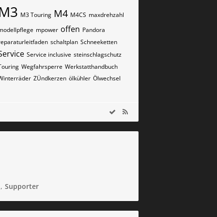
M3
M4
M3 Touring
M4CS
maxdrehzahl
offen
modellpflege
mpower
Pandora
reparaturleitfaden
schaltplan
Schneeketten
Service
Service inclusive
steinschlagschutz
Touring
Wegfahrsperre
Werkstatthandbuch
Winterräder
ZÜndkerzen
ölkühler
Ölwechsel
m
Supporter