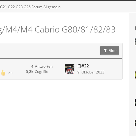
G21 G22 G23 G26 Forum Allgemein
g/M4/M4 Cabrio G80/81/82/83
Filter
CJ#22
4
Antworten
5,2k
Zugriffe
9. Oktober 2023
1