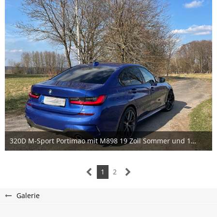
320D M-Sport Portimao mit M898 19 Zoll Sommer und 11er Spurverbreiterung pro Rad
26. März 2021
1
1
2
Galerie