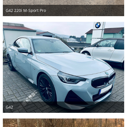
G42 220i M-Sport Pro
8. Mai 2023
1
G42
16. April 2023
2