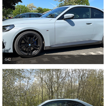
G42
15. Juni 2023
2