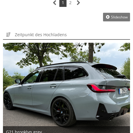
1
2
Slideshow
Zeitpunkt des Hochladens
G21 brooklyn grey