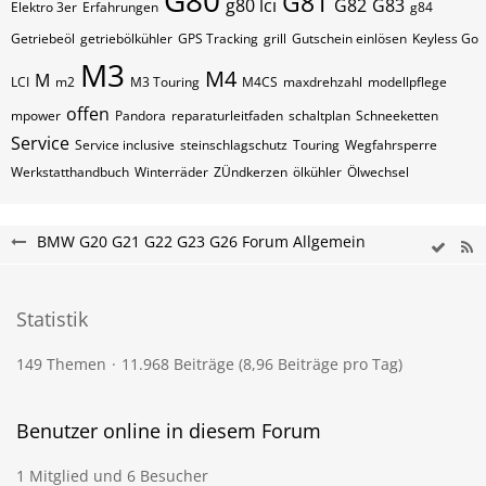
G80
G81
g80 lci
G82
G83
Elektro 3er
Erfahrungen
g84
Getriebeöl
getriebölkühler
GPS Tracking
grill
Gutschein einlösen
Keyless Go
M3
M4
M
LCI
m2
M3 Touring
M4CS
maxdrehzahl
modellpflege
offen
mpower
Pandora
reparaturleitfaden
schaltplan
Schneeketten
Service
Service inclusive
steinschlagschutz
Touring
Wegfahrsperre
Werkstatthandbuch
Winterräder
ZÜndkerzen
ölkühler
Ölwechsel
BMW G20 G21 G22 G23 G26 Forum Allgemein
Statistik
149 Themen
11.968 Beiträge (8,96 Beiträge pro Tag)
Benutzer online in diesem Forum
1 Mitglied und 6 Besucher