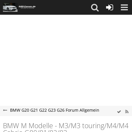
BMW G20 G21 G22 G23 G26 Forum Allgemein
BMW M Modelle - M3/M3 touring/M4/M4